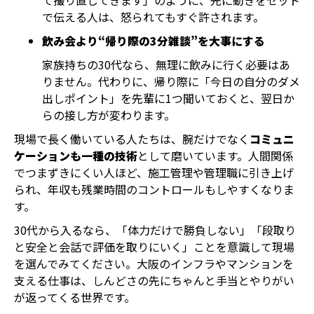
て撮り直してきます」のように、先に動きをセット
で伝える人は、怒られてもすぐ許されます。
飲み会より“帰り際の3分雑談”を大事にする
家族持ちの30代なら、無理に飲みに行く必要はあ
りません。代わりに、帰り際に「今日の自分のダメ
出しポイント」を先輩に1つ聞いておくと、翌日か
らの接し方が変わります。
現場で長く働いている人たちは、腕だけでなく
コミュニ
ケーションも一種の技術
として磨いています。人間関係
でつまずきにくい人ほど、施工管理や管理職に引き上げ
られ、年収も残業時間のコントロールもしやすくなりま
す。
30代から入るなら、「体力だけで勝負しない」「段取り
と安全と会話で評価を取りにいく」ことを意識して現場
を選んでみてください。大阪のインフラやマンションを
支える仕事は、しんどさの先にちゃんと手当とやりがい
が返ってくる世界です。