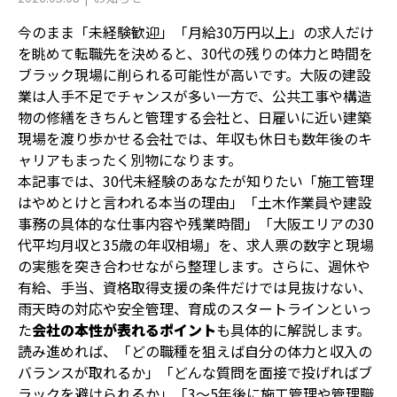
今のまま「未経験歓迎」「月給30万円以上」の求人だけ
を眺めて転職先を決めると、30代の残りの体力と時間を
ブラック現場に削られる可能性が高いです。大阪の建設
業は人手不足でチャンスが多い一方で、公共工事や構造
物の修繕をきちんと管理する会社と、日雇いに近い建築
現場を渡り歩かせる会社では、年収も休日も数年後のキ
ャリアもまったく別物になります。
本記事では、30代未経験のあなたが知りたい「施工管理
はやめとけと言われる本当の理由」「土木作業員や建設
事務の具体的な仕事内容や残業時間」「大阪エリアの30
代平均月収と35歳の年収相場」を、求人票の数字と現場
の実態を突き合わせながら整理します。さらに、週休や
有給、手当、資格取得支援の条件だけでは見抜けない、
雨天時の対応や安全管理、育成のスタートラインといっ
た
会社の本性が表れるポイント
も具体的に解説します。
読み進めれば、「どの職種を狙えば自分の体力と収入の
バランスが取れるか」「どんな質問を面接で投げればブ
ラックを避けられるか」「3〜5年後に施工管理や管理職