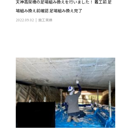
天神高架橋の足場組み換えを行いました！ 着工前 足
場組み換え前確認 足場組み換え完了
2022.09.02
施工実績