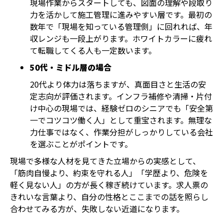
現場作業からスタートしても、図面の理解や段取り
力を活かして施工管理に進みやすい層です。最初の
数年で「現場を知っている管理側」に回れれば、年
収レンジも一段上がります。ホワイトカラーに疲れ
て転職してくる人も一定数います。
50代・ミドル層の場合
20代より体力は落ちますが、真面目さと生活の安
定志向が評価されます。インフラ補修や清掃・片付
け中心の現場では、経験ゼロのシニアでも「安全第
一でコツコツ働く人」として重宝されます。無理な
力仕事ではなく、作業分担がしっかりしている会社
を選ぶことがポイントです。
現場で多様な人材を見てきた立場からの実感として、
「筋肉自慢より、約束を守れる人」「学歴より、危険を
軽く見ない人」の方が長く稼ぎ続けています。求人票の
きれいな言葉より、自分の性格とここまでの話を照らし
合わせてみる方が、失敗しない近道になります。